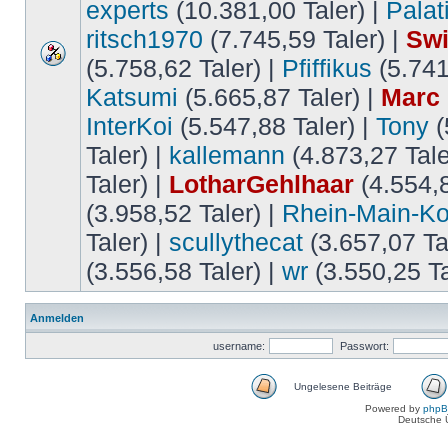
experts
(10.381,00 Taler) |
Palat
ritsch1970
(7.745,59 Taler) |
Swi
(5.758,62 Taler) |
Pfiffikus
(5.741
Katsumi
(5.665,87 Taler) |
Marc
InterKoi
(5.547,88 Taler) |
Tony
(
Taler) |
kallemann
(4.873,27 Tale
Taler) |
LotharGehlhaar
(4.554,8
(3.958,52 Taler) |
Rhein-Main-Ko
Taler) |
scullythecat
(3.657,07 Ta
(3.556,58 Taler) |
wr
(3.550,25 Ta
Anmelden
username:
Passwort:
Ungelesene Beiträge
Powered by
php
Deutsche 