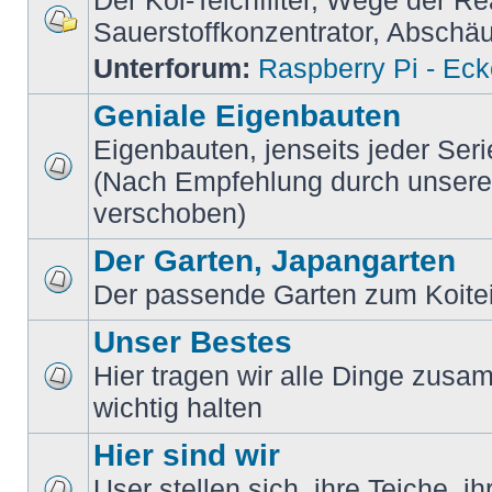
Der Koi-Teichfilter, Wege der Re
Sauerstoffkonzentrator, Absch
Unterforum:
Raspberry Pi - Ec
Geniale Eigenbauten
Eigenbauten, jenseits jeder Ser
(Nach Empfehlung durch unsere M
verschoben)
Der Garten, Japangarten
Der passende Garten zum Koite
Unser Bestes
Hier tragen wir alle Dinge zusam
wichtig halten
Hier sind wir
User stellen sich, ihre Teiche, i