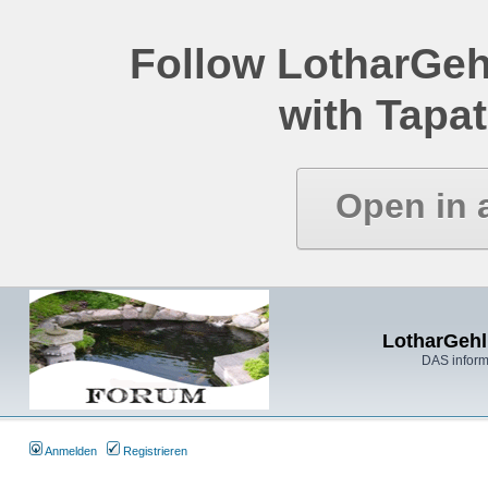
Follow LotharGeh
with Tapat
Open in 
LotharGehl
DAS inform
Anmelden
Registrieren