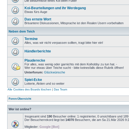
Die Bedürfnisse eines Koi beim Futter
Koi-Beurteilungen und ihr Werdegang
Etwas fürs Auge
Das ernste Wort
Brisantere Diskussionen, Mitsprache ist den Realen Usern vorbehalten
Neben dem Teich
Termine
Alles, was wir nicht verpassen sollten, tragt bitte hier ein!
Händlerberichte
Plauderecke
Für alles, was wenig oder garnichts mit dem Koihobby zu tun hat. -
Wer nur etwas über Teiche sucht - bitte keinesfalls diese Rubrik öffnen!
Unterforum:
Glückwünsche
Spiel-Ecke
Lotterie, Aktien und so weiter
Alle Cookies des Boards löschen
|
Das Team
Foren-Übersicht
Wer ist online?
Insgesamt sind
190
Besucher online: 1 registrierter, 0 unsichtbare und 18
Der Besucherrekord liegt bei
14070
Besuchern, die am Sa 21.Mär 2026 9:23 
Mitglieder:
Google [Bot]