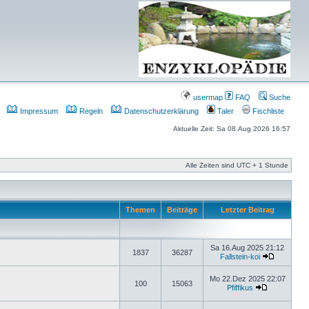
usermap
FAQ
Suche
Impressum
Regeln
Datenschutzerklärung
Taler
Fischliste
Aktuelle Zeit: Sa 08.Aug 2026 16:57
Alle Zeiten sind UTC + 1 Stunde
Themen
Beiträge
Letzter Beitrag
Sa 16.Aug 2025 21:12
1837
36287
Fallstein-koi
Mo 22.Dez 2025 22:07
100
15063
Pfiffikus