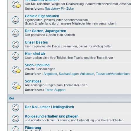
Technik am Koiteich
Der Koi-Teichfilter, Wege der Realisierung, Sauerstoffkonzentrator, Absc
Unterforum:
Raspberry Pi - Ecke
Geniale Eigenbauten
Eigenbauten, jenseits jeder Serienproduktion
(Nach Empfehlung durch unsere Mitglieder hier rein verschoben)
Der Garten, Japangarten
Der passende Garten zum Koiteich
Unser Bestes
Hier tragen wir alle Dinge zusammen, die wir für wichtig halten
Hier sind wir
User stellen sich, ihre Teiche, ihre Fische und ihre Technik vor
Such- und Find
Private Kleinanzeigen
Unterforen:
Angebote
,
Suchanfragen
,
Auktionen
,
Tauschen/Verschenken
Sonstiges
Alle sonstigen Fragen zum Thema Koi-Teich
Unterforum:
Foren-Support
Koi
Der Koi - unser Lieblingsfisch
Koi gesund erhalten und pflegen
und notfalls noch die Erkennung und Behandlung von Koi-Krankheiten
Fütterung