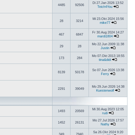
Di 27.Jan 2026 13:52
4485
92506
Teich4You
Mi 23.Okt 2024 15:56
28
3214
mike77
Fr 30.Aug 2024 14:27
467
6847
mardi1804
Mo 22.Jun 2009 11:38
29
28
Justin
Mo 07.Okt 2013 18:55
173
284
tina&didi
So 07.Jun 2026 13:38
8139
50178
Ferry
Mo 29.Jun 2026 14:38
2291
39049
Kuestenwolf
Mi 30.Aug 2023 12:05
1493
20569
rudi
Mo 27.Jul 2026 17:57
1452
26131
Nathy
Sa 26.Okt 2024 9:20
349
7940