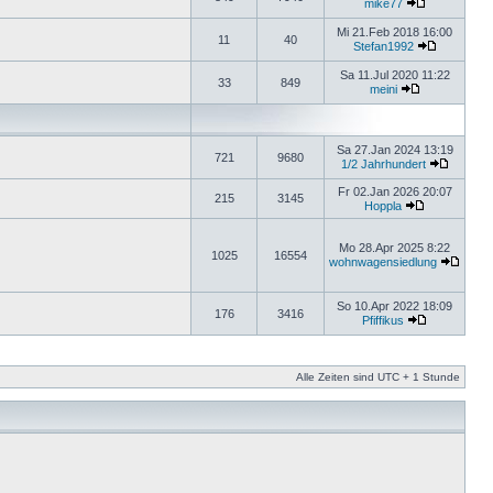
mike77
Mi 21.Feb 2018 16:00
11
40
Stefan1992
Sa 11.Jul 2020 11:22
33
849
meini
Sa 27.Jan 2024 13:19
721
9680
1/2 Jahrhundert
Fr 02.Jan 2026 20:07
215
3145
Hoppla
Mo 28.Apr 2025 8:22
1025
16554
wohnwagensiedlung
So 10.Apr 2022 18:09
176
3416
Pfiffikus
Alle Zeiten sind UTC + 1 Stunde