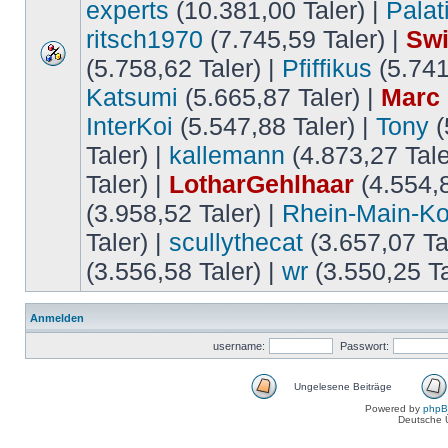
experts
(10.381,00 Taler) |
Palat
ritsch1970
(7.745,59 Taler) |
Swi
(5.758,62 Taler) |
Pfiffikus
(5.741
Katsumi
(5.665,87 Taler) |
Marc
InterKoi
(5.547,88 Taler) |
Tony
(
Taler) |
kallemann
(4.873,27 Tale
Taler) |
LotharGehlhaar
(4.554,8
(3.958,52 Taler) |
Rhein-Main-Ko
Taler) |
scullythecat
(3.657,07 Ta
(3.556,58 Taler) |
wr
(3.550,25 Ta
Anmelden
username:
Passwort:
Ungelesene Beiträge
Powered by
php
Deutsche 