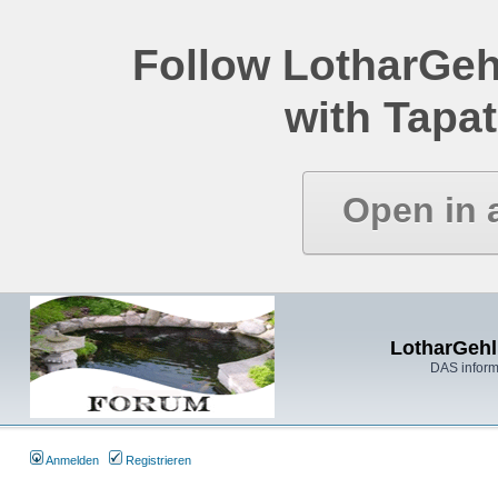
Follow LotharGeh
with Tapat
Open in 
LotharGehl
DAS inform
Anmelden
Registrieren