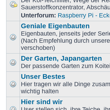
Der Koi-Teichfilter, Wege der Re
Sauerstoffkonzentrator, Absch
Unterforum:
Raspberry Pi - Ec
Geniale Eigenbauten
Eigenbauten, jenseits jeder Ser
(Nach Empfehlung durch unsere M
verschoben)
Der Garten, Japangarten
Der passende Garten zum Koite
Unser Bestes
Hier tragen wir alle Dinge zusam
wichtig halten
Hier sind wir
User stellen sich, ihre Teiche, i