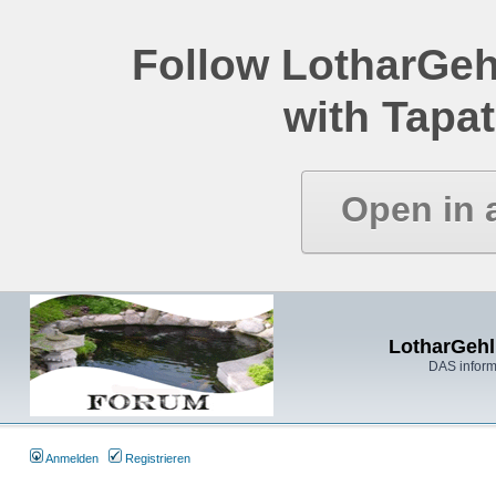
Follow LotharGeh
with Tapat
Open in 
LotharGehl
DAS inform
Anmelden
Registrieren