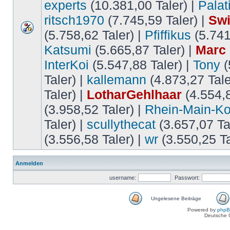
experts
(10.381,00 Taler) |
Palat
ritsch1970
(7.745,59 Taler) |
Swi
(5.758,62 Taler) |
Pfiffikus
(5.741
Katsumi
(5.665,87 Taler) |
Marc
InterKoi
(5.547,88 Taler) |
Tony
(
Taler) |
kallemann
(4.873,27 Tale
Taler) |
LotharGehlhaar
(4.554,8
(3.958,52 Taler) |
Rhein-Main-Ko
Taler) |
scullythecat
(3.657,07 Ta
(3.556,58 Taler) |
wr
(3.550,25 Ta
Anmelden
username:
Passwort:
Ungelesene Beiträge
Powered by
php
Deutsche 