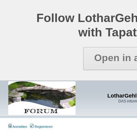
Follow LotharGeh
with Tapat
Open in 
LotharGehl
DAS inform
Anmelden
Registrieren