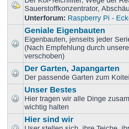
Der Koi-Teichfilter, Wege der Re
Sauerstoffkonzentrator, Absch
Unterforum:
Raspberry Pi - Ec
Geniale Eigenbauten
Eigenbauten, jenseits jeder Ser
(Nach Empfehlung durch unsere M
verschoben)
Der Garten, Japangarten
Der passende Garten zum Koite
Unser Bestes
Hier tragen wir alle Dinge zusam
wichtig halten
Hier sind wir
User stellen sich, ihre Teiche, i