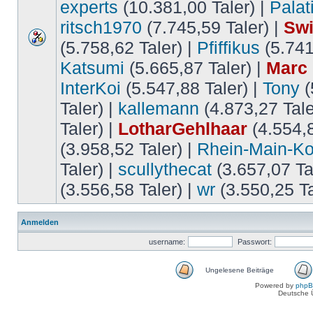
experts
(10.381,00 Taler) |
Palat
ritsch1970
(7.745,59 Taler) |
Swi
(5.758,62 Taler) |
Pfiffikus
(5.741
Katsumi
(5.665,87 Taler) |
Marc
InterKoi
(5.547,88 Taler) |
Tony
(
Taler) |
kallemann
(4.873,27 Tale
Taler) |
LotharGehlhaar
(4.554,8
(3.958,52 Taler) |
Rhein-Main-Ko
Taler) |
scullythecat
(3.657,07 Ta
(3.556,58 Taler) |
wr
(3.550,25 Ta
Anmelden
username:
Passwort:
Ungelesene Beiträge
Powered by
php
Deutsche 