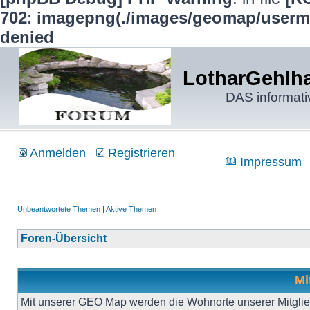
702
:
imagepng(./images/geomap/usermap
denied
LotharGehlha
DAS informati
Anmelden
Registrieren
Impressum
Unbeantwortete Themen
|
Aktive Themen
Foren-Übersicht
Mi
Mit unserer GEO Map werden die Wohnorte unserer Mitgliede