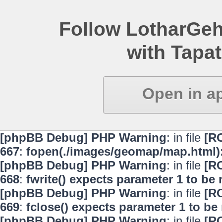
Follow LotharGeh
with Tapat
Open in a
[phpBB Debug] PHP Warning
: in file
[R
667
:
fopen(./images/geomap/map.html):
[phpBB Debug] PHP Warning
: in file
[R
668
:
fwrite() expects parameter 1 to be
[phpBB Debug] PHP Warning
: in file
[R
669
:
fclose() expects parameter 1 to be
[phpBB Debug] PHP Warning
: in file
[R