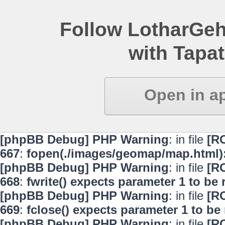
Follow LotharGeh
with Tapat
Open in a
[phpBB Debug] PHP Warning
: in file
[R
667
:
fopen(./images/geomap/map.html):
[phpBB Debug] PHP Warning
: in file
[R
668
:
fwrite() expects parameter 1 to be
[phpBB Debug] PHP Warning
: in file
[R
669
:
fclose() expects parameter 1 to be
[phpBB Debug] PHP Warning
: in file
[R