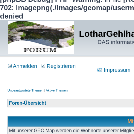
702
:
imagepng(./images/geomap/usermap
denied
LotharGehlha
DAS informati
Anmelden
Registrieren
Impressum
Unbeantwortete Themen
|
Aktive Themen
Foren-Übersicht
Mi
Mit unserer GEO Map werden die Wohnorte unserer Mitgliede