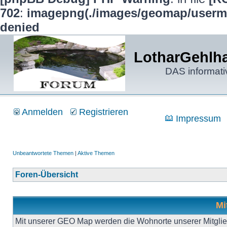
702
:
imagepng(./images/geomap/usermap
denied
LotharGehlha
DAS informati
Anmelden
Registrieren
Impressum
Unbeantwortete Themen
|
Aktive Themen
Foren-Übersicht
Mi
Mit unserer GEO Map werden die Wohnorte unserer Mitgliede