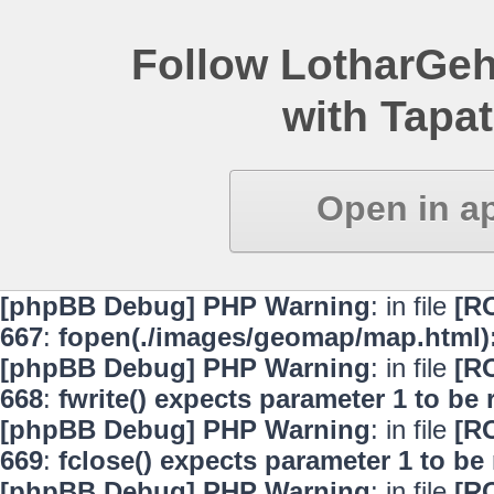
Follow LotharGeh
with Tapat
Open in a
[phpBB Debug] PHP Warning
: in file
[R
667
:
fopen(./images/geomap/map.html):
[phpBB Debug] PHP Warning
: in file
[R
668
:
fwrite() expects parameter 1 to be
[phpBB Debug] PHP Warning
: in file
[R
669
:
fclose() expects parameter 1 to be
[phpBB Debug] PHP Warning
: in file
[R