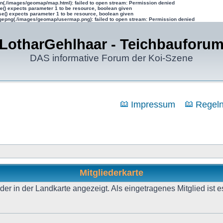
n(./images/geomap/map.html): failed to open stream: Permission denied
te() expects parameter 1 to be resource, boolean given
se() expects parameter 1 to be resource, boolean given
epng(./images/geomap/usermap.png): failed to open stream: Permission denied
LotharGehlhaar - Teichbauforu
DAS informative Forum der Koi-Szene
Impressum
Regel
Mitgliederkarte
r in der Landkarte angezeigt. Als eingetragenes Mitglied ist e