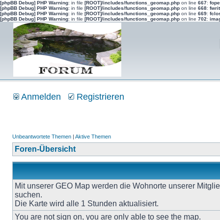
[phpBB Debug] PHP Warning
: in file
[ROOT]/includes/functions_geomap.php
on line
667
:
fope
[phpBB Debug] PHP Warning
: in file
[ROOT]/includes/functions_geomap.php
on line
668
:
fwri
[phpBB Debug] PHP Warning
: in file
[ROOT]/includes/functions_geomap.php
on line
669
:
fclo
[phpBB Debug] PHP Warning
: in file
[ROOT]/includes/functions_geomap.php
on line
702
:
imag
Anmelden
Registrieren
Unbeantwortete Themen
|
Aktive Themen
Foren-Übersicht
Mit unserer GEO Map werden die Wohnorte unserer Mitgliede
suchen.
Die Karte wird alle 1 Stunden aktualisiert.
You are not sign on, you are only able to see the map.