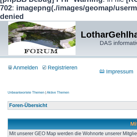
702
:
imagepng(./images/geomap/usermap
denied
LotharGehlha
DAS informati
Anmelden
Registrieren
Impressum
Unbeantwortete Themen
|
Aktive Themen
Foren-Übersicht
Mi
Mit unserer GEO Map werden die Wohnorte unserer Mitgliede