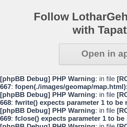
Follow LotharGeh
with Tapat
Open in a
[phpBB Debug] PHP Warning
: in file
[R
667
:
fopen(./images/geomap/map.html):
[phpBB Debug] PHP Warning
: in file
[R
668
:
fwrite() expects parameter 1 to be
[phpBB Debug] PHP Warning
: in file
[R
669
:
fclose() expects parameter 1 to be
[phpBB Debug] PHP Warning
: in file
[R