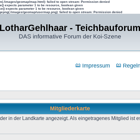
n(./images/geomap/map.html): failed to open stream: Permission denied
te() expects parameter 1 to be resource, boolean given
se() expects parameter 1 to be resource, boolean given
epng(./images/geomap/usermap.png): failed to open stream: Permission denied
LotharGehlhaar - Teichbauforu
DAS informative Forum der Koi-Szene
Impressum
Regel
Mitgliederkarte
r in der Landkarte angezeigt. Als eingetragenes Mitglied ist e