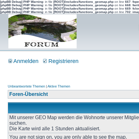
[phpBB Debug] PHP Warning
: in file
[ROOT]/includes/functions_geomap.php
on line
667
:
fope
[phpBB Debug] PHP Warning
: in file
[ROOT]/includes/functions_geomap.php
on line
668
:
fwri
[phpBB Debug] PHP Warning
: in file
[ROOT]/includes/functions_geomap.php
on line
669
:
fclo
[phpBB Debug] PHP Warning
: in file
[ROOT]/includes/functions_geomap.php
on line
702
:
imag
Anmelden
Registrieren
Unbeantwortete Themen
|
Aktive Themen
Foren-Übersicht
Mit unserer GEO Map werden die Wohnorte unserer Mitgliede
suchen.
Die Karte wird alle 1 Stunden aktualisiert.
You are not sign on, you are only able to see the map.