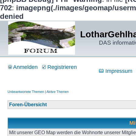
702
:
imagepng(./images/geomap/usermap
denied
LotharGehlha
DAS informati
Anmelden
Registrieren
Impressum
Unbeantwortete Themen
|
Aktive Themen
Foren-Übersicht
Mi
Mit unserer GEO Map werden die Wohnorte unserer Mitgliede