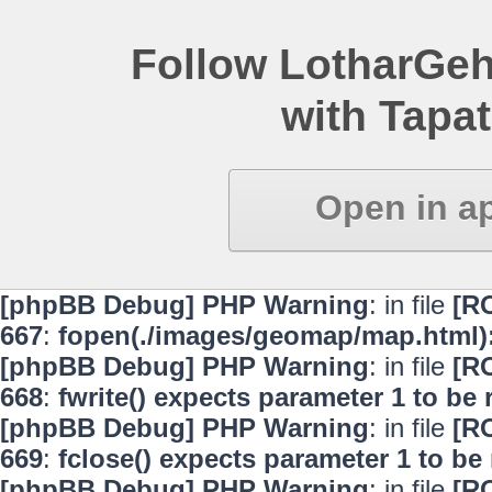
Follow LotharGeh
with Tapat
Open in a
[phpBB Debug] PHP Warning
: in file
[R
667
:
fopen(./images/geomap/map.html):
[phpBB Debug] PHP Warning
: in file
[R
668
:
fwrite() expects parameter 1 to be
[phpBB Debug] PHP Warning
: in file
[R
669
:
fclose() expects parameter 1 to be
[phpBB Debug] PHP Warning
: in file
[R