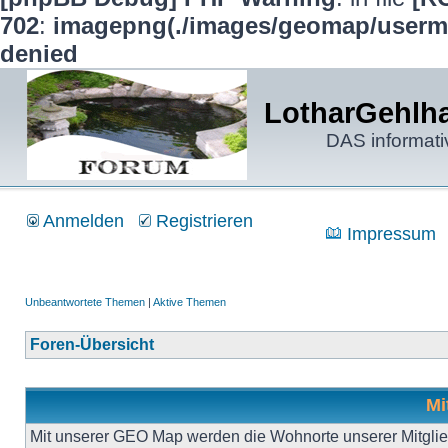
702
:
imagepng(./images/geomap/usermap
denied
LotharGehlha
DAS informati
Anmelden
Registrieren
Impressum
Unbeantwortete Themen
|
Aktive Themen
Foren-Übersicht
Mi
Mit unserer GEO Map werden die Wohnorte unserer Mitgliede