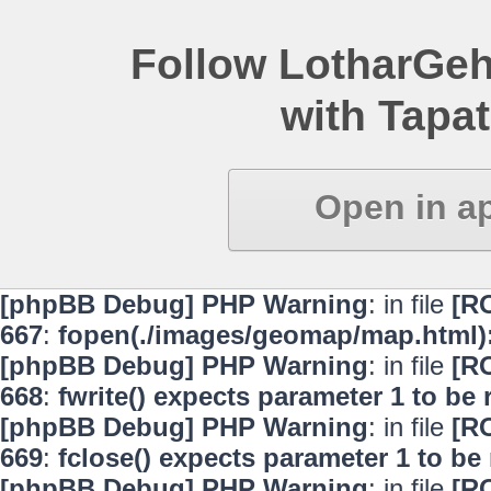
Follow LotharGeh
with Tapat
Open in a
[phpBB Debug] PHP Warning
: in file
[R
667
:
fopen(./images/geomap/map.html):
[phpBB Debug] PHP Warning
: in file
[R
668
:
fwrite() expects parameter 1 to be
[phpBB Debug] PHP Warning
: in file
[R
669
:
fclose() expects parameter 1 to be
[phpBB Debug] PHP Warning
: in file
[R