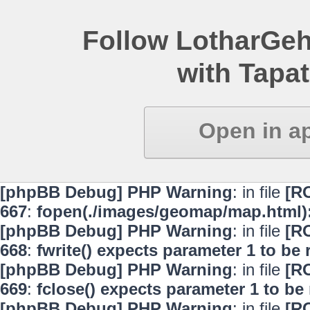
Follow LotharGeh
with Tapat
Open in a
[phpBB Debug] PHP Warning
: in file
[R
667
:
fopen(./images/geomap/map.html):
[phpBB Debug] PHP Warning
: in file
[R
668
:
fwrite() expects parameter 1 to be
[phpBB Debug] PHP Warning
: in file
[R
669
:
fclose() expects parameter 1 to be
[phpBB Debug] PHP Warning
: in file
[R