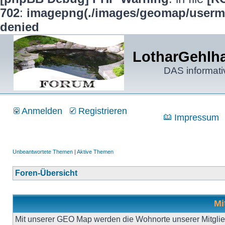
702
:
imagepng(./images/geomap/usermap
denied
LotharGehlha
DAS informati
Anmelden
Registrieren
Impressum
Unbeantwortete Themen
|
Aktive Themen
Foren-Übersicht
Mi
Mit unserer GEO Map werden die Wohnorte unserer Mitgliede