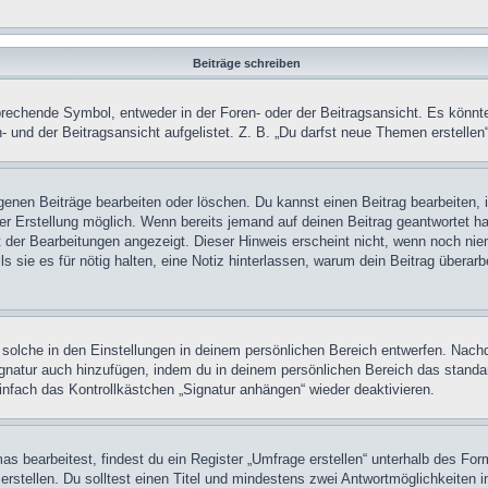
Beiträge schreiben
chende Symbol, entweder in der Foren- oder der Beitragsansicht. Es könnte se
 und der Beitragsansicht aufgelistet. Z. B. „Du darfst neue Themen erstelle
igenen Beiträge bearbeiten oder löschen. Du kannst einen Beitrag bearbeiten
ner Erstellung möglich. Wenn bereits jemand auf deinen Beitrag geantwortet ha
t der Bearbeitungen angezeigt. Dieser Hinweis erscheint nicht, wenn noch nie
ls sie es für nötig halten, eine Notiz hinterlassen, warum dein Beitrag überar
olche in den Einstellungen in deinem persönlichen Bereich entwerfen. Nachde
ignatur auch hinzufügen, indem du in deinem persönlichen Bereich das stand
nfach das Kontrollkästchen „Signatur anhängen“ wieder deaktivieren.
 bearbeitest, findest du ein Register „Umfrage erstellen“ unterhalb des Formu
rstellen. Du solltest einen Titel und mindestens zwei Antwortmöglichkeiten i