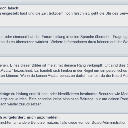
och falsch!
 eingestellt hast und die Zeit trotzdem noch falsch ist, geht die Uhr des Serv
iert oder niemand hat das Forum bislang in deine Sprache übersetzt. Frage ggf
n, wenn du es übersetzen würdest. Weitere Informationen dazu können auf der
hen. Eines dieser Bilder ist meist mit deinem Rang verknüpft: Oft sind dies 
Avatar“ bezeichnet. Es handelt sich hierbei in der Regel um ein persönliches
en können. Wenn du keinen Avatar benutzen darfst, solltest du die Board-Adm
träge du bislang erstellt hast oder identifizieren bestimmte Benutzer wie M
festgelegt wurden. Bitte schreibe keine sinnlosen Beiträge, nur um deinen Ra
fach wieder zurücksetzen.
ch aufgefordert, mich anzumelden.
achrichten an andere Benutzer nutzen, falls diese von der Board-Administrati