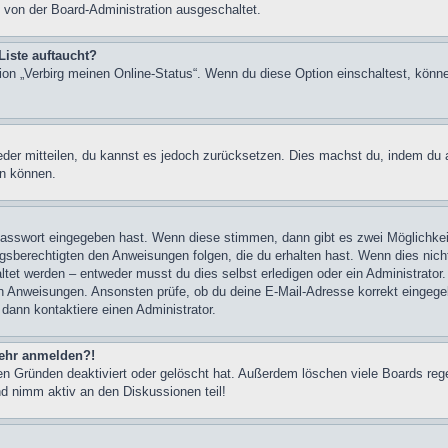
 von der Board-Administration ausgeschaltet.
Liste auftaucht?
tion „Verbirg meinen Online-Status“. Wenn du diese Option einschaltest, könn
ieder mitteilen, du kannst es jedoch zurücksetzen. Dies machst du, indem du
en können.
 Passwort eingegeben hast. Wenn diese stimmen, dann gibt es zwei Möglichk
ngsberechtigten den Anweisungen folgen, die du erhalten hast. Wenn dies nicht 
et werden – entweder musst du dies selbst erledigen oder ein Administrator. Be
nen Anweisungen. Ansonsten prüfe, ob du deine E-Mail-Adresse korrekt eingeg
 dann kontaktiere einen Administrator.
 mehr anmelden?!
n Gründen deaktiviert oder gelöscht hat. Außerdem löschen viele Boards rege
nd nimm aktiv an den Diskussionen teil!