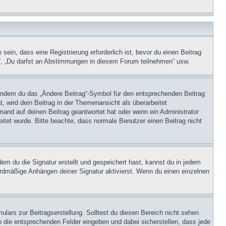
in, dass eine Registrierung erforderlich ist, bevor du einen Beitrag
n“, „Du darfst an Abstimmungen in diesem Forum teilnehmen“ usw.
, indem du das „Ändere Beitrag“-Symbol für den entsprechenden Beitrag
t, wird dein Beitrag in der Themenansicht als überarbeitet
mand auf deinen Beitrag geantwortet hat oder wenn ein Administrator
beitet wurde. Bitte beachte, dass normale Benutzer einen Beitrag nicht
m du die Signatur erstellt und gespeichert hast, kannst du in jedem
ardmäßige Anhängen deiner Signatur aktivierst. Wenn du einen einzelnen
lars zur Beitragserstellung. Solltest du diesen Bereich nicht sehen
n die entsprechenden Felder eingeben und dabei sicherstellen, dass jede