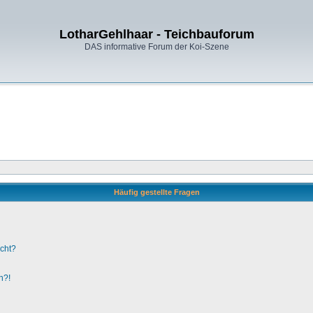
LotharGehlhaar - Teichbauforum
DAS informative Forum der Koi-Szene
Häufig gestellte Fragen
ucht?
n?!