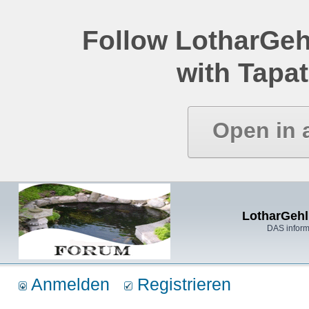
Follow LotharGeh
with Tapat
Open in 
LotharGehl
DAS inform
Anmelden
Registrieren