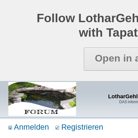
Follow LotharGeh
with Tapat
Open in 
LotharGehl
DAS inform
Anmelden
Registrieren