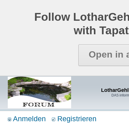
Follow LotharGeh
with Tapat
Open in 
LotharGehl
DAS inform
Anmelden
Registrieren