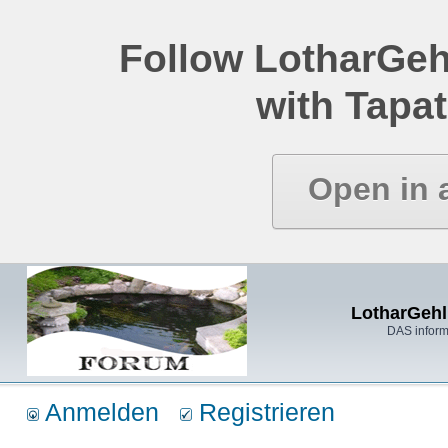
Follow LotharGeh
with Tapat
Open in 
LotharGehl
DAS inform
Anmelden
Registrieren