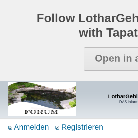
Follow LotharGeh
with Tapat
Open in 
LotharGehl
DAS inform
Anmelden
Registrieren