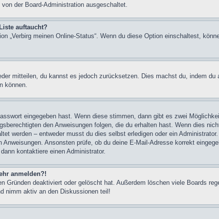
 von der Board-Administration ausgeschaltet.
Liste auftaucht?
tion „Verbirg meinen Online-Status“. Wenn du diese Option einschaltest, könn
ieder mitteilen, du kannst es jedoch zurücksetzen. Dies machst du, indem du
en können.
 Passwort eingegeben hast. Wenn diese stimmen, dann gibt es zwei Möglichk
ngsberechtigten den Anweisungen folgen, die du erhalten hast. Wenn dies nicht 
et werden – entweder musst du dies selbst erledigen oder ein Administrator. Be
nen Anweisungen. Ansonsten prüfe, ob du deine E-Mail-Adresse korrekt eingeg
 dann kontaktiere einen Administrator.
 mehr anmelden?!
n Gründen deaktiviert oder gelöscht hat. Außerdem löschen viele Boards rege
nd nimm aktiv an den Diskussionen teil!