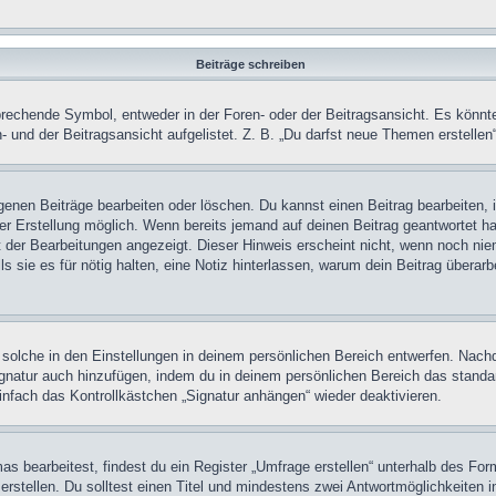
Beiträge schreiben
chende Symbol, entweder in der Foren- oder der Beitragsansicht. Es könnte se
 und der Beitragsansicht aufgelistet. Z. B. „Du darfst neue Themen erstelle
igenen Beiträge bearbeiten oder löschen. Du kannst einen Beitrag bearbeiten
ner Erstellung möglich. Wenn bereits jemand auf deinen Beitrag geantwortet ha
t der Bearbeitungen angezeigt. Dieser Hinweis erscheint nicht, wenn noch nie
ls sie es für nötig halten, eine Notiz hinterlassen, warum dein Beitrag überar
olche in den Einstellungen in deinem persönlichen Bereich entwerfen. Nachde
ignatur auch hinzufügen, indem du in deinem persönlichen Bereich das stand
nfach das Kontrollkästchen „Signatur anhängen“ wieder deaktivieren.
 bearbeitest, findest du ein Register „Umfrage erstellen“ unterhalb des Formu
rstellen. Du solltest einen Titel und mindestens zwei Antwortmöglichkeiten i