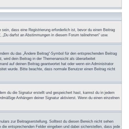
in, dass eine Registrierung erforderlich ist, bevor du einen Beitrag
n“, „Du darfst an Abstimmungen in diesem Forum teilnehmen“ usw.
, indem du das „Ändere Beitrag“-Symbol für den entsprechenden Beitrag
t, wird dein Beitrag in der Themenansicht als überarbeitet
mand auf deinen Beitrag geantwortet hat oder wenn ein Administrator
beitet wurde. Bitte beachte, dass normale Benutzer einen Beitrag nicht
m du die Signatur erstellt und gespeichert hast, kannst du in jedem
ardmäßige Anhängen deiner Signatur aktivierst. Wenn du einen einzelnen
lars zur Beitragserstellung. Solltest du diesen Bereich nicht sehen
n die entsprechenden Felder eingeben und dabei sicherstellen, dass jede