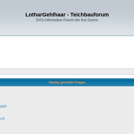
LotharGehlhaar - Teichbauforum
DAS informative Forum der Koi-Szene
Häufig gestellte Fragen
ucht?
n?!