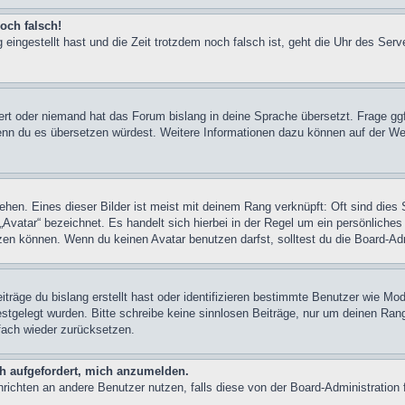
och falsch!
 eingestellt hast und die Zeit trotzdem noch falsch ist, geht die Uhr des Serv
iert oder niemand hat das Forum bislang in deine Sprache übersetzt. Frage ggf
n, wenn du es übersetzen würdest. Weitere Informationen dazu können auf der
hen. Eines dieser Bilder ist meist mit deinem Rang verknüpft: Oft sind dies 
Avatar“ bezeichnet. Es handelt sich hierbei in der Regel um ein persönliches
en können. Wenn du keinen Avatar benutzen darfst, solltest du die Board-Adm
träge du bislang erstellt hast oder identifizieren bestimmte Benutzer wie M
festgelegt wurden. Bitte schreibe keine sinnlosen Beiträge, nur um deinen Ra
fach wieder zurücksetzen.
ch aufgefordert, mich anzumelden.
achrichten an andere Benutzer nutzen, falls diese von der Board-Administrati