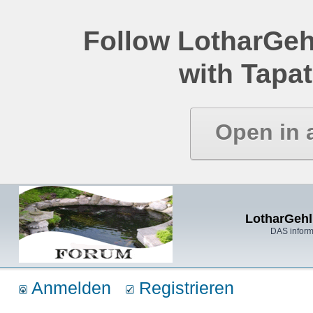
Follow LotharGeh
with Tapat
Open in 
LotharGehl
DAS inform
Anmelden
Registrieren