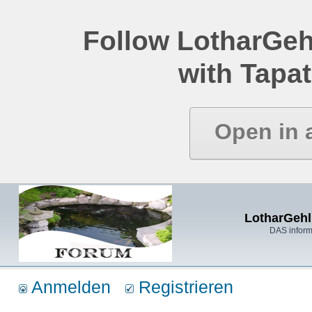
Follow LotharGeh
with Tapat
Open in 
LotharGehl
DAS inform
Anmelden
Registrieren