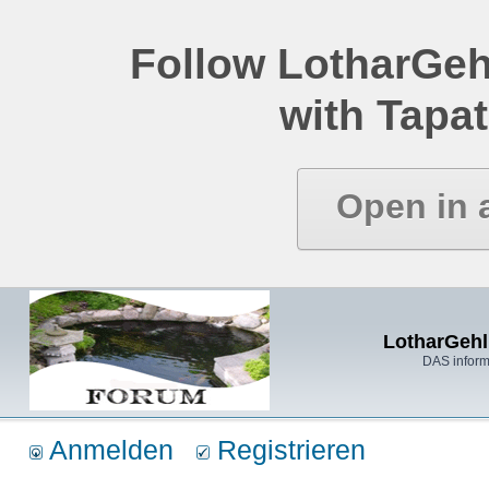
Follow LotharGeh
with Tapat
Open in 
LotharGehl
DAS inform
Anmelden
Registrieren