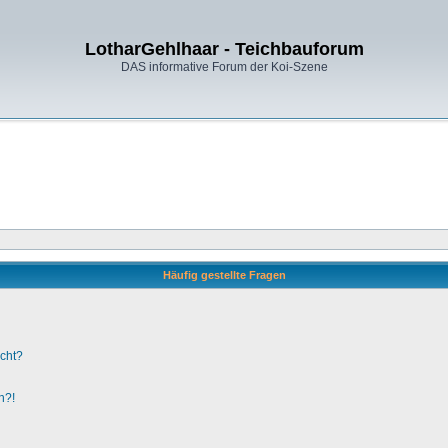
LotharGehlhaar - Teichbauforum
DAS informative Forum der Koi-Szene
Häufig gestellte Fragen
ucht?
n?!