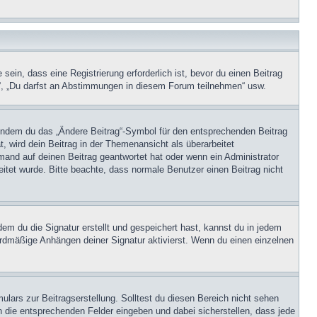
in, dass eine Registrierung erforderlich ist, bevor du einen Beitrag
n“, „Du darfst an Abstimmungen in diesem Forum teilnehmen“ usw.
, indem du das „Ändere Beitrag“-Symbol für den entsprechenden Beitrag
t, wird dein Beitrag in der Themenansicht als überarbeitet
mand auf deinen Beitrag geantwortet hat oder wenn ein Administrator
beitet wurde. Bitte beachte, dass normale Benutzer einen Beitrag nicht
m du die Signatur erstellt und gespeichert hast, kannst du in jedem
ardmäßige Anhängen deiner Signatur aktivierst. Wenn du einen einzelnen
lars zur Beitragserstellung. Solltest du diesen Bereich nicht sehen
n die entsprechenden Felder eingeben und dabei sicherstellen, dass jede