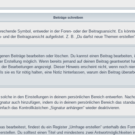
Beiträge schreiben
chende Symbol, entweder in der Foren- oder der Beitragsansicht. Es könnte se
 und der Beitragsansicht aufgelistet. Z. B. „Du darfst neue Themen erstelle
igenen Beiträge bearbeiten oder löschen. Du kannst einen Beitrag bearbeiten
ner Erstellung möglich. Wenn bereits jemand auf deinen Beitrag geantwortet ha
t der Bearbeitungen angezeigt. Dieser Hinweis erscheint nicht, wenn noch nie
ls sie es für nötig halten, eine Notiz hinterlassen, warum dein Beitrag überar
olche in den Einstellungen in deinem persönlichen Bereich entwerfen. Nachde
ignatur auch hinzufügen, indem du in deinem persönlichen Bereich das stand
nfach das Kontrollkästchen „Signatur anhängen“ wieder deaktivieren.
 bearbeitest, findest du ein Register „Umfrage erstellen“ unterhalb des Formu
rstellen. Du solltest einen Titel und mindestens zwei Antwortmöglichkeiten i