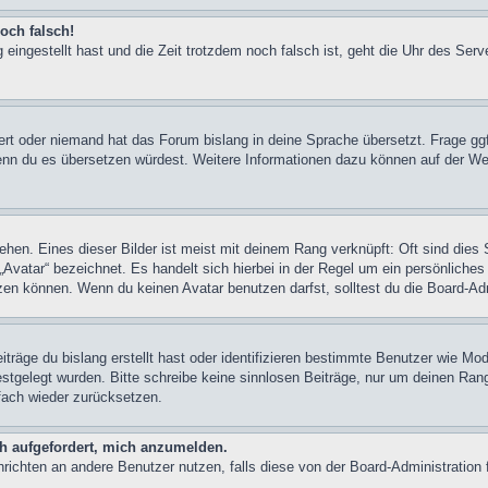
och falsch!
 eingestellt hast und die Zeit trotzdem noch falsch ist, geht die Uhr des Serv
iert oder niemand hat das Forum bislang in deine Sprache übersetzt. Frage ggf
n, wenn du es übersetzen würdest. Weitere Informationen dazu können auf der
hen. Eines dieser Bilder ist meist mit deinem Rang verknüpft: Oft sind dies 
Avatar“ bezeichnet. Es handelt sich hierbei in der Regel um ein persönliches
en können. Wenn du keinen Avatar benutzen darfst, solltest du die Board-Adm
träge du bislang erstellt hast oder identifizieren bestimmte Benutzer wie M
festgelegt wurden. Bitte schreibe keine sinnlosen Beiträge, nur um deinen Ra
fach wieder zurücksetzen.
ch aufgefordert, mich anzumelden.
achrichten an andere Benutzer nutzen, falls diese von der Board-Administrati