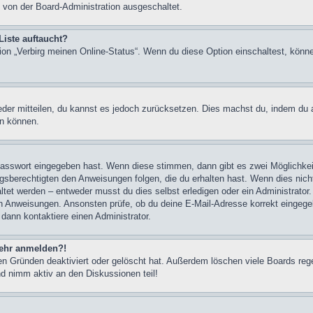
 von der Board-Administration ausgeschaltet.
Liste auftaucht?
tion „Verbirg meinen Online-Status“. Wenn du diese Option einschaltest, könn
ieder mitteilen, du kannst es jedoch zurücksetzen. Dies machst du, indem du
en können.
 Passwort eingegeben hast. Wenn diese stimmen, dann gibt es zwei Möglichk
ngsberechtigten den Anweisungen folgen, die du erhalten hast. Wenn dies nicht 
et werden – entweder musst du dies selbst erledigen oder ein Administrator. Be
nen Anweisungen. Ansonsten prüfe, ob du deine E-Mail-Adresse korrekt eingeg
 dann kontaktiere einen Administrator.
 mehr anmelden?!
n Gründen deaktiviert oder gelöscht hat. Außerdem löschen viele Boards rege
nd nimm aktiv an den Diskussionen teil!