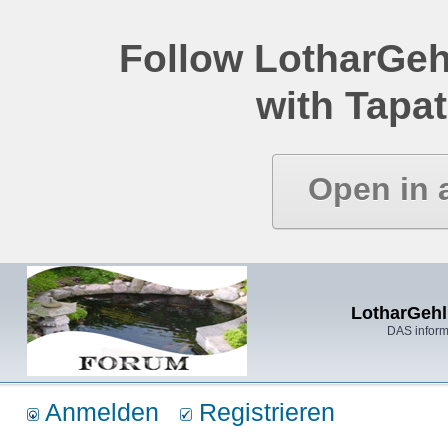
Follow LotharGeh
with Tapat
Open in 
LotharGehl
DAS inform
Anmelden
Registrieren