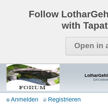
Follow LotharGeh
with Tapat
Open in 
LotharGehl
DAS inform
Anmelden
Registrieren