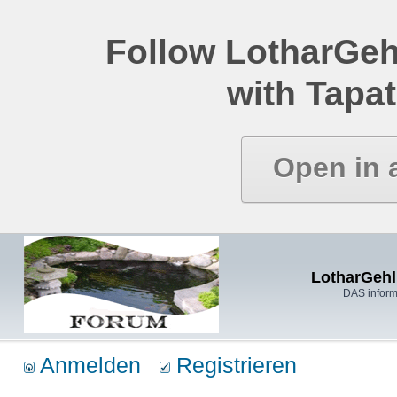
Follow LotharGeh
with Tapat
Open in 
LotharGehl
DAS inform
Anmelden
Registrieren