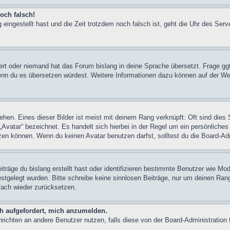
och falsch!
 eingestellt hast und die Zeit trotzdem noch falsch ist, geht die Uhr des Serv
iert oder niemand hat das Forum bislang in deine Sprache übersetzt. Frage ggf
n, wenn du es übersetzen würdest. Weitere Informationen dazu können auf der
hen. Eines dieser Bilder ist meist mit deinem Rang verknüpft: Oft sind dies 
Avatar“ bezeichnet. Es handelt sich hierbei in der Regel um ein persönliches
en können. Wenn du keinen Avatar benutzen darfst, solltest du die Board-Adm
träge du bislang erstellt hast oder identifizieren bestimmte Benutzer wie M
festgelegt wurden. Bitte schreibe keine sinnlosen Beiträge, nur um deinen Ra
fach wieder zurücksetzen.
ch aufgefordert, mich anzumelden.
achrichten an andere Benutzer nutzen, falls diese von der Board-Administrati