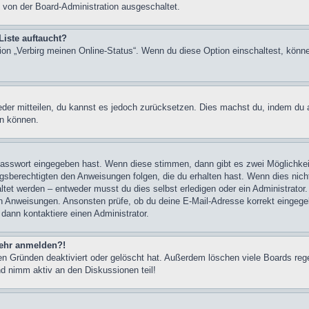
 von der Board-Administration ausgeschaltet.
Liste auftaucht?
tion „Verbirg meinen Online-Status“. Wenn du diese Option einschaltest, könn
ieder mitteilen, du kannst es jedoch zurücksetzen. Dies machst du, indem du
en können.
 Passwort eingegeben hast. Wenn diese stimmen, dann gibt es zwei Möglichk
ngsberechtigten den Anweisungen folgen, die du erhalten hast. Wenn dies nicht 
et werden – entweder musst du dies selbst erledigen oder ein Administrator. Be
nen Anweisungen. Ansonsten prüfe, ob du deine E-Mail-Adresse korrekt eingeg
 dann kontaktiere einen Administrator.
 mehr anmelden?!
n Gründen deaktiviert oder gelöscht hat. Außerdem löschen viele Boards rege
nd nimm aktiv an den Diskussionen teil!