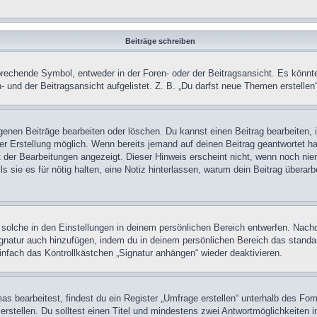
Beiträge schreiben
chende Symbol, entweder in der Foren- oder der Beitragsansicht. Es könnte se
 und der Beitragsansicht aufgelistet. Z. B. „Du darfst neue Themen erstelle
igenen Beiträge bearbeiten oder löschen. Du kannst einen Beitrag bearbeiten
ner Erstellung möglich. Wenn bereits jemand auf deinen Beitrag geantwortet ha
t der Bearbeitungen angezeigt. Dieser Hinweis erscheint nicht, wenn noch nie
ls sie es für nötig halten, eine Notiz hinterlassen, warum dein Beitrag überar
olche in den Einstellungen in deinem persönlichen Bereich entwerfen. Nachde
ignatur auch hinzufügen, indem du in deinem persönlichen Bereich das stand
nfach das Kontrollkästchen „Signatur anhängen“ wieder deaktivieren.
 bearbeitest, findest du ein Register „Umfrage erstellen“ unterhalb des Formu
rstellen. Du solltest einen Titel und mindestens zwei Antwortmöglichkeiten i