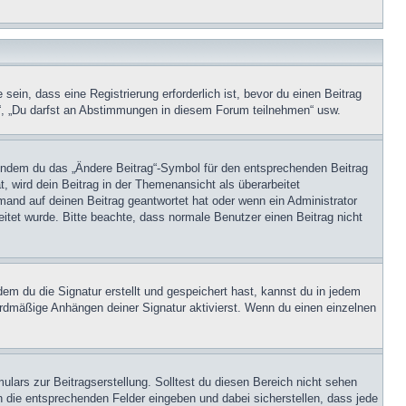
in, dass eine Registrierung erforderlich ist, bevor du einen Beitrag
n“, „Du darfst an Abstimmungen in diesem Forum teilnehmen“ usw.
, indem du das „Ändere Beitrag“-Symbol für den entsprechenden Beitrag
t, wird dein Beitrag in der Themenansicht als überarbeitet
mand auf deinen Beitrag geantwortet hat oder wenn ein Administrator
beitet wurde. Bitte beachte, dass normale Benutzer einen Beitrag nicht
m du die Signatur erstellt und gespeichert hast, kannst du in jedem
ardmäßige Anhängen deiner Signatur aktivierst. Wenn du einen einzelnen
lars zur Beitragserstellung. Solltest du diesen Bereich nicht sehen
n die entsprechenden Felder eingeben und dabei sicherstellen, dass jede