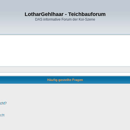
LotharGehlhaar - Teichbauforum
DAS informative Forum der Koi-Szene
Häufig gestellte Fragen
ucht?
n?!