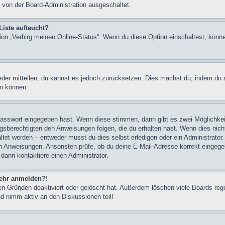
 von der Board-Administration ausgeschaltet.
Liste auftaucht?
tion „Verbirg meinen Online-Status“. Wenn du diese Option einschaltest, könn
ieder mitteilen, du kannst es jedoch zurücksetzen. Dies machst du, indem du
en können.
 Passwort eingegeben hast. Wenn diese stimmen, dann gibt es zwei Möglichk
ngsberechtigten den Anweisungen folgen, die du erhalten hast. Wenn dies nicht 
et werden – entweder musst du dies selbst erledigen oder ein Administrator. Be
nen Anweisungen. Ansonsten prüfe, ob du deine E-Mail-Adresse korrekt eingeg
 dann kontaktiere einen Administrator.
 mehr anmelden?!
n Gründen deaktiviert oder gelöscht hat. Außerdem löschen viele Boards rege
nd nimm aktiv an den Diskussionen teil!