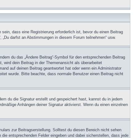
in, dass eine Registrierung erforderlich ist, bevor du einen Beitrag
n“, „Du darfst an Abstimmungen in diesem Forum teilnehmen“ usw.
, indem du das „Ändere Beitrag“-Symbol für den entsprechenden Beitrag
t, wird dein Beitrag in der Themenansicht als überarbeitet
mand auf deinen Beitrag geantwortet hat oder wenn ein Administrator
beitet wurde. Bitte beachte, dass normale Benutzer einen Beitrag nicht
m du die Signatur erstellt und gespeichert hast, kannst du in jedem
ardmäßige Anhängen deiner Signatur aktivierst. Wenn du einen einzelnen
lars zur Beitragserstellung. Solltest du diesen Bereich nicht sehen
n die entsprechenden Felder eingeben und dabei sicherstellen, dass jede