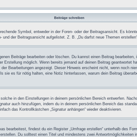
Beiträge schreiben
chende Symbol, entweder in der Foren- oder der Beitragsansicht. Es könnte se
 und der Beitragsansicht aufgelistet. Z. B. „Du darfst neue Themen erstelle
igenen Beiträge bearbeiten oder löschen. Du kannst einen Beitrag bearbeiten
ner Erstellung möglich. Wenn bereits jemand auf deinen Beitrag geantwortet ha
t der Bearbeitungen angezeigt. Dieser Hinweis erscheint nicht, wenn noch nie
ls sie es für nötig halten, eine Notiz hinterlassen, warum dein Beitrag überar
olche in den Einstellungen in deinem persönlichen Bereich entwerfen. Nachde
ignatur auch hinzufügen, indem du in deinem persönlichen Bereich das stand
nfach das Kontrollkästchen „Signatur anhängen“ wieder deaktivieren.
 bearbeitest, findest du ein Register „Umfrage erstellen“ unterhalb des Formu
rstellen. Du solltest einen Titel und mindestens zwei Antwortmöglichkeiten i