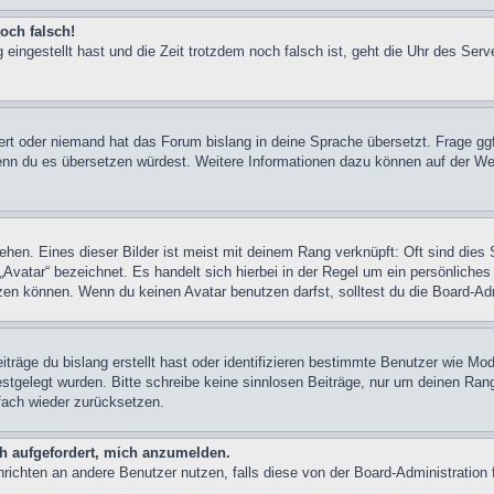
och falsch!
 eingestellt hast und die Zeit trotzdem noch falsch ist, geht die Uhr des Serv
iert oder niemand hat das Forum bislang in deine Sprache übersetzt. Frage ggf
n, wenn du es übersetzen würdest. Weitere Informationen dazu können auf der
hen. Eines dieser Bilder ist meist mit deinem Rang verknüpft: Oft sind dies 
Avatar“ bezeichnet. Es handelt sich hierbei in der Regel um ein persönliches
en können. Wenn du keinen Avatar benutzen darfst, solltest du die Board-Adm
träge du bislang erstellt hast oder identifizieren bestimmte Benutzer wie M
festgelegt wurden. Bitte schreibe keine sinnlosen Beiträge, nur um deinen Ra
fach wieder zurücksetzen.
ch aufgefordert, mich anzumelden.
achrichten an andere Benutzer nutzen, falls diese von der Board-Administrati