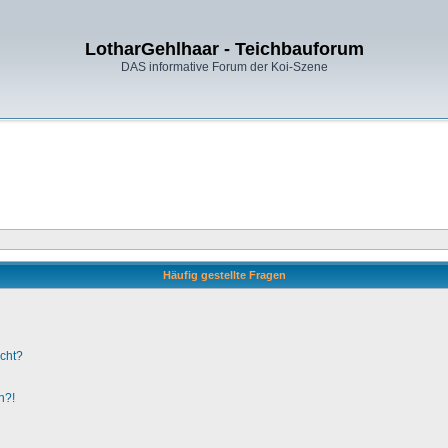
LotharGehlhaar - Teichbauforum
DAS informative Forum der Koi-Szene
Häufig gestellte Fragen
ucht?
n?!