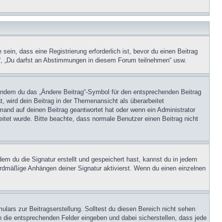
in, dass eine Registrierung erforderlich ist, bevor du einen Beitrag
n“, „Du darfst an Abstimmungen in diesem Forum teilnehmen“ usw.
, indem du das „Ändere Beitrag“-Symbol für den entsprechenden Beitrag
t, wird dein Beitrag in der Themenansicht als überarbeitet
mand auf deinen Beitrag geantwortet hat oder wenn ein Administrator
beitet wurde. Bitte beachte, dass normale Benutzer einen Beitrag nicht
m du die Signatur erstellt und gespeichert hast, kannst du in jedem
ardmäßige Anhängen deiner Signatur aktivierst. Wenn du einen einzelnen
lars zur Beitragserstellung. Solltest du diesen Bereich nicht sehen
n die entsprechenden Felder eingeben und dabei sicherstellen, dass jede