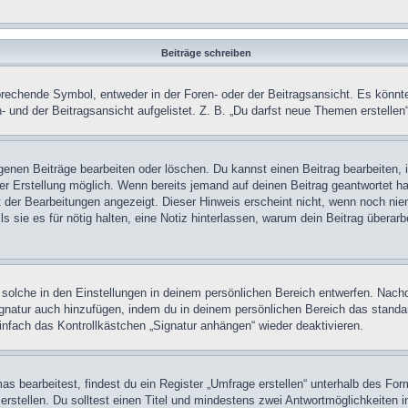
Beiträge schreiben
chende Symbol, entweder in der Foren- oder der Beitragsansicht. Es könnte se
 und der Beitragsansicht aufgelistet. Z. B. „Du darfst neue Themen erstelle
igenen Beiträge bearbeiten oder löschen. Du kannst einen Beitrag bearbeiten
ner Erstellung möglich. Wenn bereits jemand auf deinen Beitrag geantwortet ha
t der Bearbeitungen angezeigt. Dieser Hinweis erscheint nicht, wenn noch nie
ls sie es für nötig halten, eine Notiz hinterlassen, warum dein Beitrag überar
olche in den Einstellungen in deinem persönlichen Bereich entwerfen. Nachde
ignatur auch hinzufügen, indem du in deinem persönlichen Bereich das stand
nfach das Kontrollkästchen „Signatur anhängen“ wieder deaktivieren.
 bearbeitest, findest du ein Register „Umfrage erstellen“ unterhalb des Formu
rstellen. Du solltest einen Titel und mindestens zwei Antwortmöglichkeiten i