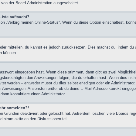
 von der Board-Administration ausgeschaltet.
Liste auftaucht?
tion „Verbirg meinen Online-Status“. Wenn du diese Option einschaltest, könn
ieder mitteilen, du kannst es jedoch zurücksetzen. Dies machst du, indem du
en können.
 Passwort eingegeben hast. Wenn diese stimmen, dann gibt es zwei Möglichk
ngsberechtigten den Anweisungen folgen, die du erhalten hast. Wenn dies nicht 
et werden – entweder musst du dies selbst erledigen oder ein Administrator. Be
nen Anweisungen. Ansonsten prüfe, ob du deine E-Mail-Adresse korrekt eingeg
 dann kontaktiere einen Administrator.
 mehr anmelden?!
n Gründen deaktiviert oder gelöscht hat. Außerdem löschen viele Boards rege
nd nimm aktiv an den Diskussionen teil!