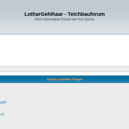
LotharGehlhaar - Teichbauforum
DAS informative Forum der Koi-Szene
Häufig gestellte Fragen
ucht?
n?!