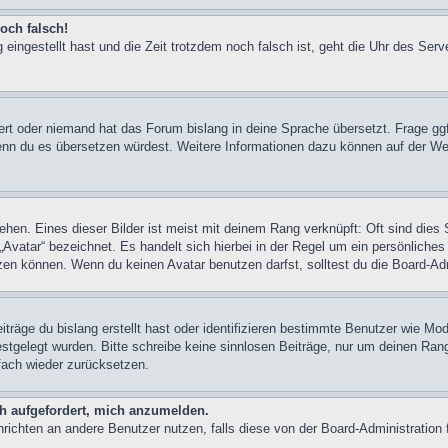
och falsch!
 eingestellt hast und die Zeit trotzdem noch falsch ist, geht die Uhr des Serv
iert oder niemand hat das Forum bislang in deine Sprache übersetzt. Frage ggf
n, wenn du es übersetzen würdest. Weitere Informationen dazu können auf der
hen. Eines dieser Bilder ist meist mit deinem Rang verknüpft: Oft sind dies 
Avatar“ bezeichnet. Es handelt sich hierbei in der Regel um ein persönliches
en können. Wenn du keinen Avatar benutzen darfst, solltest du die Board-Adm
träge du bislang erstellt hast oder identifizieren bestimmte Benutzer wie M
festgelegt wurden. Bitte schreibe keine sinnlosen Beiträge, nur um deinen Ra
fach wieder zurücksetzen.
ch aufgefordert, mich anzumelden.
achrichten an andere Benutzer nutzen, falls diese von der Board-Administrati