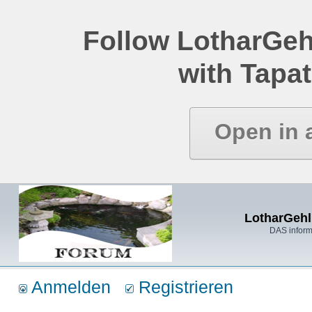
Follow LotharGeh
with Tapat
Open in 
LotharGehl
DAS inform
Anmelden
Registrieren